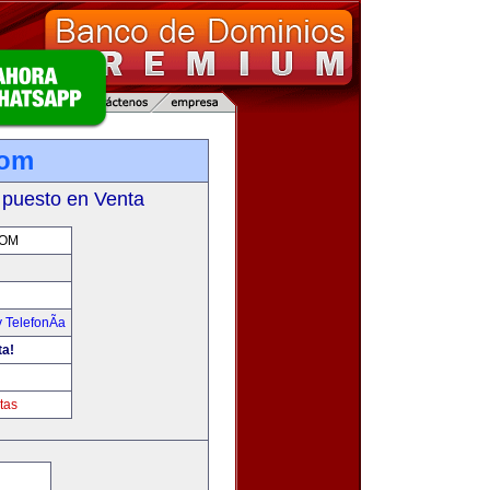
com
 puesto en Venta
COM
 TelefonÃ­a
ta!
tas