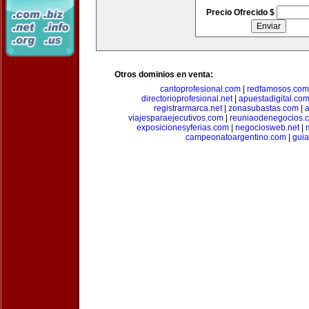
Precio Ofrecido $
Otros dominios en venta:
cantoprofesional.com
|
redfamosos.com
directorioprofesional.net
|
apuestadigital.co
registrarmarca.net
|
zonasubastas.com
|
a
viajesparaejecutivos.com
|
reuniaodenegocios.
exposicionesyferias.com
|
negociosweb.net
|
campeonatoargentino.com
|
guia