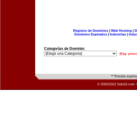
Registro de Dominios
|
Web Hosting
|
D
Dominios Expirados
|
Industrias
|
Indu
Categorías de Dominio:
[Pág. princi
** Precios expre
© 2002/2022 Solo10.com