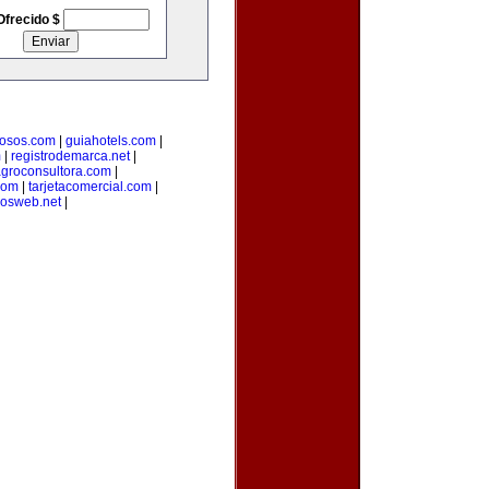
Ofrecido $
osos.com
|
guiahotels.com
|
m
|
registrodemarca.net
|
groconsultora.com
|
com
|
tarjetacomercial.com
|
iosweb.net
|