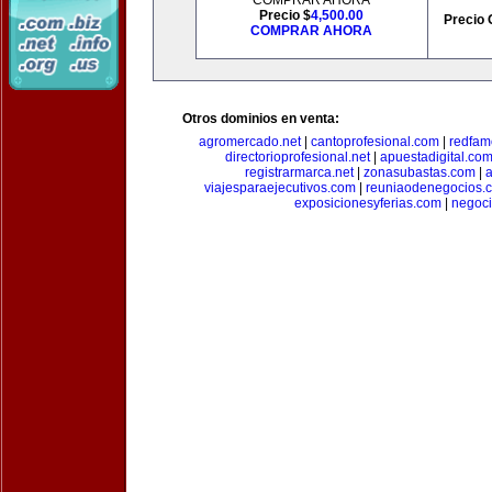
COMPRAR AHORA
Precio $
4,500.00
Precio 
COMPRAR AHORA
Otros dominios en venta:
agromercado.net
|
cantoprofesional.com
|
redfam
directorioprofesional.net
|
apuestadigital.co
registrarmarca.net
|
zonasubastas.com
|
a
viajesparaejecutivos.com
|
reuniaodenegocios.
exposicionesyferias.com
|
negoc