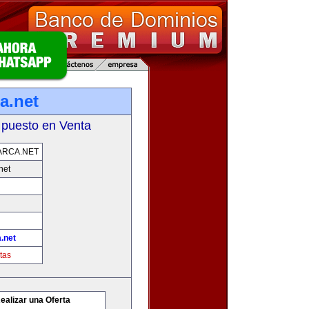
a.net
 puesto en Venta
ARCA.NET
net
.net
tas
ealizar una Oferta