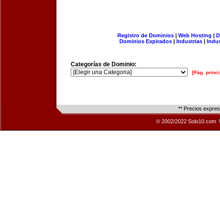
Registro de Dominios
|
Web Hosting
|
D
Dominios Expirados
|
Industrias
|
Indu
Categorías de Dominio:
[Pág. princi
** Precios expre
© 2002/2022 Solo10.com