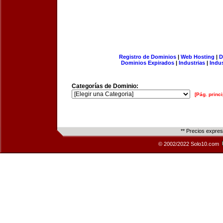
Registro de Dominios
|
Web Hosting
|
D
Dominios Expirados
|
Industrias
|
Indu
Categorías de Dominio:
[Pág. princi
** Precios expre
© 2002/2022 Solo10.com