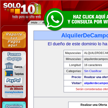
AlquilerDeCamp
El dueño de este dominio lo ha
Mayusculas:
ALQUILERDECA
Minusculas:
alquilerdecampos
Longitud:
16 caracteres
Categorias:
Sin Clasificar
Precio:
Realizar una ofer
Visitar!
alquilerdecampo
Serán consideradas ofer
Realizar una Oferta