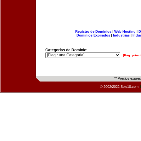
Registro de Dominios
|
Web Hosting
|
D
Dominios Expirados
|
Industrias
|
Indu
Categorías de Dominio:
[Pág. princi
** Precios expre
© 2002/2022 Solo10.com