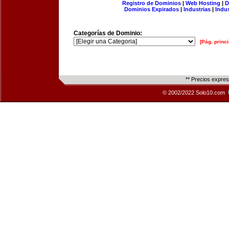
Registro de Dominios
|
Web Hosting
|
D
Dominios Expirados
|
Industrias
|
Indu
Categorías de Dominio:
[Pág. princi
** Precios expre
© 2002/2022 Solo10.com