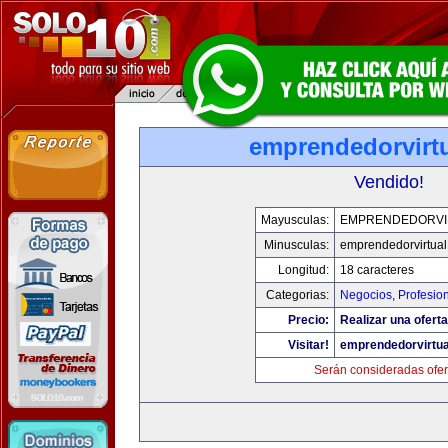
emprendedorvirt
Vendido!
Mayusculas:
EMPRENDEDORVI
Minusculas:
emprendedorvirtua
Longitud:
18 caracteres
Categorias:
Negocios
,
Profesio
Precio:
Realizar una oferta
Visitar!
emprendedorvirtu
Serán consideradas ofer