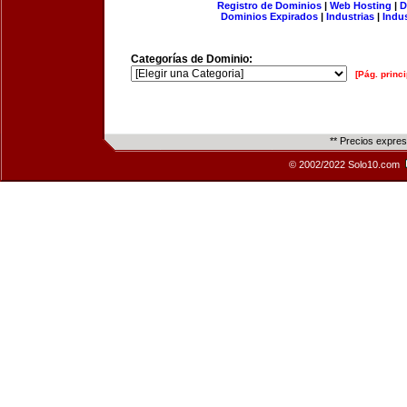
Registro de Dominios
|
Web Hosting
|
D
Dominios Expirados
|
Industrias
|
Indu
Categorías de Dominio:
[Pág. princi
** Precios expre
© 2002/2022 Solo10.com