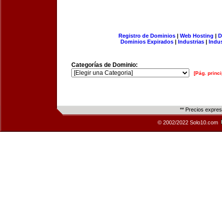
Registro de Dominios
|
Web Hosting
|
D
Dominios Expirados
|
Industrias
|
Indu
Categorías de Dominio:
[Pág. princi
** Precios expre
© 2002/2022 Solo10.com