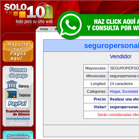
seguropersona
Vendido!
Mayusculas:
SEGUROPERSO
Minusculas:
seguropersonal.
Longitud:
14 caracteres
Categorias:
Hogar
,
Sociedad
Precio:
Realizar una ofe
Visitar!
seguropersonal
Serán consideradas ofer