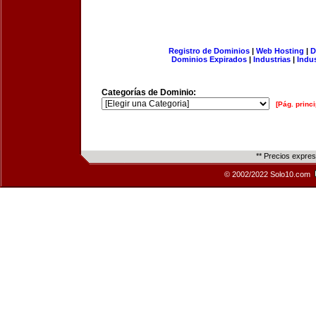
Registro de Dominios
|
Web Hosting
|
D
Dominios Expirados
|
Industrias
|
Indu
Categorías de Dominio:
[Pág. princi
** Precios expre
© 2002/2022 Solo10.com