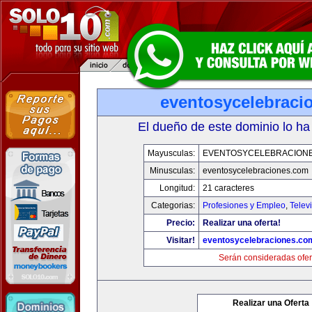
eventosycelebraci
El dueño de este dominio lo ha
Mayusculas:
EVENTOSYCELEBRACION
Minusculas:
eventosycelebraciones.com
Longitud:
21 caracteres
Categorias:
Profesiones y Empleo
,
Telev
Precio:
Realizar una oferta!
Visitar!
eventosycelebraciones.co
Serán consideradas ofer
Realizar una Oferta