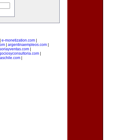
|
e-monetization.com
|
com
|
argentinaempleos.com
|
soriayventas.com
|
gociosyconsultoria.com
|
taschile.com
|